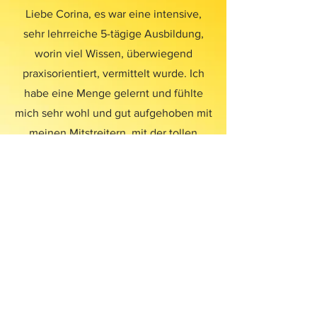
Liebe Corina, es war eine intensive,
sehr lehrreiche 5-tägige Ausbildung,
worin viel Wissen, überwiegend
praxisorientiert, vermittelt wurde. Ich
habe eine Menge gelernt und fühlte
mich sehr wohl und gut aufgehoben mit
meinen Mitstreitern, mit der tollen
Atmosphäre in den Praxisräumen, der
außerordentlichen Verpflegung und
euch Dozenten / Ausbildern. Danke! Ihr
hattet immer ein offenes Ohr und eine
herzliche Umarmung♥
Feedback Katrin (34 Jahre)
Der Kurs "Gesundheitsberater für